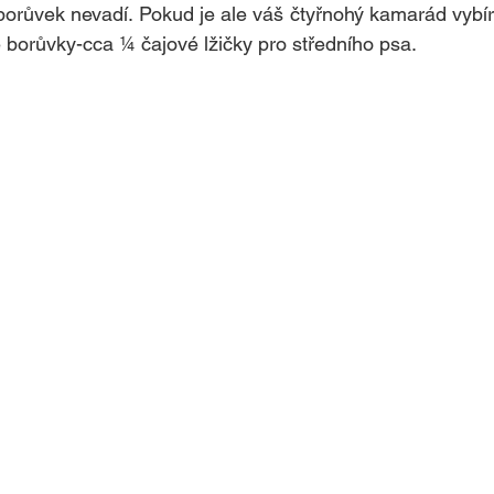
borůvek nevadí. Pokud je ale váš čtyřnohý kamarád vybí
borůvky-cca ¼ čajové lžičky pro středního psa.