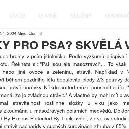
ÚVOD
O MNĚ
SLUŽBY
ORDINAČ
. 1. 2024
Minut čtení: 3
Y PRO PSA? SKVĚLÁ 
superhrdiny v psím jídelníčku. Podle výzkumů přispívají k
votu. Řeknete si: "Psi jsou ale masožravci"… To však
nebo jiné ovoce a zeleninu, strávit. Například v N
ří během pozdního léta bobulovité plody 2/3 potravy do
sou právě borůvky. Někdo se teď může pousmát a říci: "Je
mená, že je zvládnou strávit." A vlastně by mohl mít prav
al stravitelnost rostlinné složky u vlků jako mas
le zkoumána u masožravých polárních medvědů. Doktor 
 By Excess Perfected By Lack uvádí, že ve své studii zjis
 strávit sacharidy v suchých surovinách zhruba v 85%, t