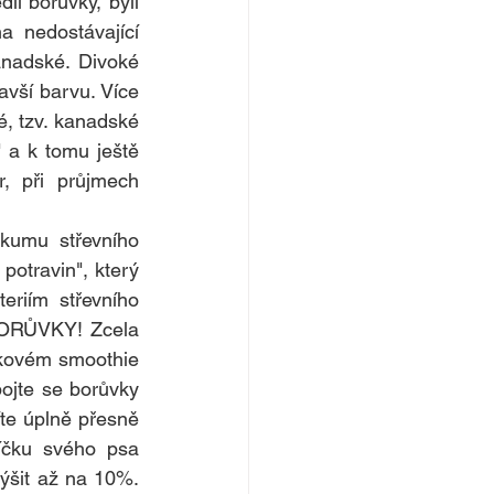
li borůvky, byli 
 nedostávající 
anadské. Divoké 
vší barvu. Více 
é, tzv. kanadské 
" a k tomu ještě 
, při průjmech 
kumu střevního 
potravin", který 
riím střevního 
BORŮVKY! Zcela 
vkovém smoothie 
ojte se borůvky 
te úplně přesně 
íčku svého psa 
šit až na 10%. 