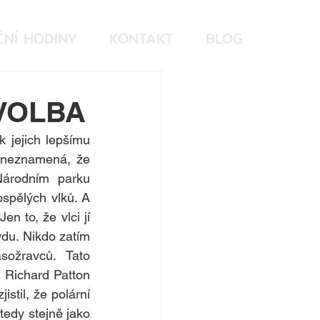
NÍ HODINY
KONTAKT
BLOG
VOLBA
 jejich lepšímu 
 neznamená, že 
árodním parku 
spělých vlků. A 
n to, že vlci jí 
du. Nikdo zatím 
ožravců. Tato 
Richard Patton 
til, že polární 
edy stejně jako 