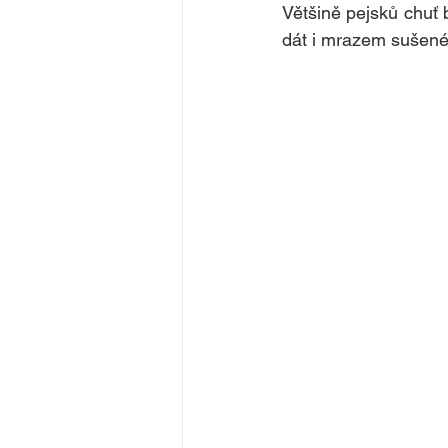
Většině pejsků chuť 
dát i mrazem sušené 