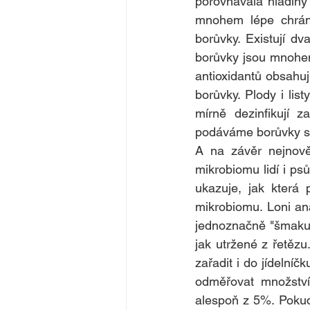
porovnávala hladiny a
mnohem lépe chráně
borůvky. Existují dv
borůvky jsou mnohem
antioxidantů obsahují
borůvky. Plody i list
mírně dezinfikují z
podáváme borůvky su
A na závěr nejnověj
mikrobiomu lidí i psů
ukazuje, jak která 
mikrobiomu. Loni an
jednoznačně "šmakují
jak utržené z řetězu
zařadit i do jídeln
odměřovat množství
alespoň z 5%. Pokud