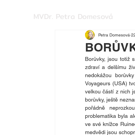
MVDr. Petra Domesová
Petra Domesová
22
BORŮVK
Borůvky, jsou totiž 
zdraví a delšímu ži
nedokážou borůvky 
Voyageurs (USA) tvo
velkou částí z nich j
borůvky, ještě nezna
pořádně neprozkoum
problematika byla a
ve své knížce Ruined
medvědi jsou schopni