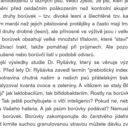
ntioxidantů u tažných psů. Vědci zjistili, že psi, kteří jed
ni před oxidačním poškozením než kontrolní skupina
a druhy borůvek – tzv. divoké lesní a šlechtěné tzv. k
 menší než jejich pěstované protějšky a často mají tma
 druhy drobné (lesní), ale přínosné ve výživě jsou i velk
y borůvek obsahují velké množství tříslovin, které "staví
ažívací trakt, takže pomáhají při průjmech. Ale pozor
šené nebo borůvčí listí v podobě odvarů.
ší výsledky studie Dr. Ryšávky, který se věnuje výz
. Před lety Dr. Ryšávka zavedl termín "prebiotický index 
potravina chutná našim a našich psů přátelským bakte
alyzoval kvanta ovoce a zeleniny. A vítězem se staly 
" jak laktobacilům, tak bifidobakteriím. Rostly na borů
. Tak ještě pochybujete o vlčí inteligenci? Pokud ne, neb
íčku Vašeho hafana. A jak psům borůvky podávat? Nemusí
 borůvek. Borůvky zakomponujte do čerstvého jídeln
 krmíte suchou granulovanou stravou můžete dávku zvý