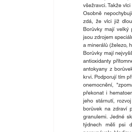
všežravci. Takže vlci
Osobně nepochybuji,
zdá, že vlci již dl
Borůvky mají velký 
jsou zdrojem speciáln
a minerálů (železo, h
Borůvky mají nejvyšš
antioxidanty přítomn
antokyany z borůvek 
krvi. Podporují tím 
onemocnění, "zpomal
překonat i hematoen
jeho stárnutí, rozvoj
borůvek na zdraví p
granulemi. Jedné sk
týdnech měli psi do