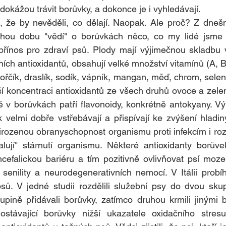
 dokážou trávit borůvky, a dokonce je i vyhledávají.
 že by nevěděli, co dělají. Naopak. Ale proč? Z dnešn
ouhou dobu "vědí" o borůvkách něco, co my lidé jsme dl
přínos pro zdraví psů. Plody mají výjimečnou skladbu v
ích antioxidantů, obsahují velké množství vitamínů (A, B
ořčík, draslík, sodík, vápník, mangan, měď, chrom, selen, 
í koncentraci antioxidantů ze všech druhů ovoce a zeleni
é v borůvkách patří flavonoidy, konkrétně antokyany. Vý
velmi dobře vstřebávají a přispívají ke zvýšení hladiny
přirozenou obranyschopnost organismu proti infekcím i roz
ují" stárnutí organismu. Některé antioxidanty borůve
cefalickou bariéru a tím pozitivně ovlivňovat psí moze
 senility a neurodegenerativních nemocí. V Itálii probíh
sů. V jedné studii rozdělili služební psy do dvou skup
upině přidávali borůvky, zatímco druhou krmili jinými 
stávající borůvky nižší ukazatele oxidačního stresu