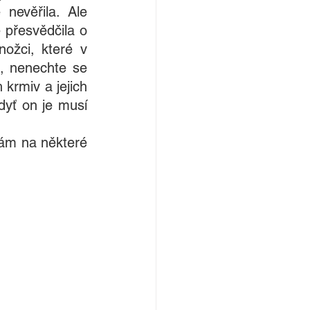
evěřila. Ale 
přesvědčila o 
ožci, které v 
, nenechte se 
krmiv a jejich 
yť on je musí 