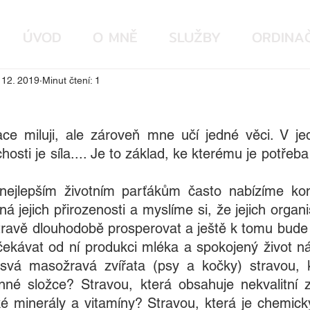
ÚVOD
O MNĚ
SLUŽBY
ORDINAČ
 12. 2019
Minut čtení: 1
ce miluji, ale zároveň mne učí jedné věci. V jed
osti je síla.... Je to základ, ke kterému je potřeba (
ejlepším životním parťákům často nabízíme kome
ná jejich přirozenosti a myslíme si, že jejich orga
travě dlouhodobě prosperovat a ještě k tomu bude 
kávat od ní produkci mléka a spokojený život n
vá masožravá zvířata (psy a kočky) stravou, kt
nné složce? Stravou, která obsahuje nekvalitní zd
é minerály a vitamíny? Stravou, která je chemicky