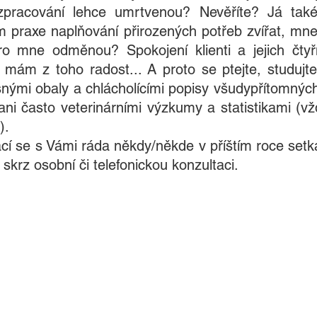
racování lehce umrtvenou? Nevěříte? Já také n
m praxe naplňování přirozených potřeb zvířat, mne 
o mne odměnou? Spokojení klienti a jejich čtyřn
 mám z toho radost... A proto se ptejte, studujte
snými obaly a chlácholícími popisy všudypřítomných 
ni často veterinárními výzkumy a statistikami (vžd
).
krz osobní či telefonickou konzultaci.  