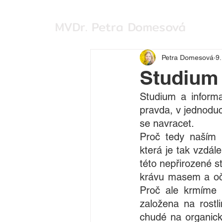
MVDr. Petra Domesová
Petra Domesová
9.
Studium
Studium a informa
pravda, v jednoduch
se navracet.  
Proč tedy naším n
která je tak vzdále
této nepřirozené s
krávu masem a oče
Proč ale krmíme s
založena na rostli
chudé na organick