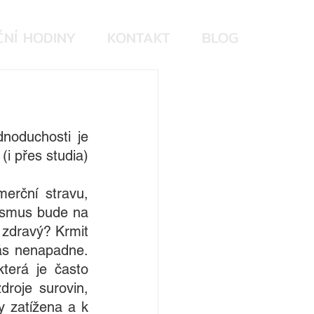
NÍ HODINY
KONTAKT
BLOG
noduchosti je 
i přes studia) 
rční stravu, 
nismus bude na 
zdravý? Krmit 
ás nenapadne. 
erá je často 
roje surovin, 
 zatížena a k 