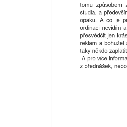
tomu způsobem zp
studia, a předevší
opaku. A co je pr
ordinaci nevidím a
přesvědčit jen krá
reklam a bohužel a
taky někdo zaplatit
 A pro více informací se s Vámi ráda někdy/někde v příštím roce setkám na některé 
z přednášek, nebo s